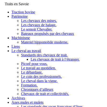
Traits en Savoie
Traction bovine
Patrimoine
Les chevaux des mines.
Les chevaux de halage.
Le semoir Chevalier.
Bateaux propulsés par des chevaux
Machinisme
Materiel hippomobile moderne.
Liens
Le cheval au travail
Standards des chevaux de trait.
Les chevaux de trait à l’étranger.
Picoré pour vous.
Le travail au quotidien.
Le débardage.
Le coin des professionnels.
Le cheval dans la vigne.
Formation.
Chroniques d’ailleurs
Chevaux de trait et collectivités.
Archives
Anes,mules et mulets
Les standards des races françaises d’ânes.