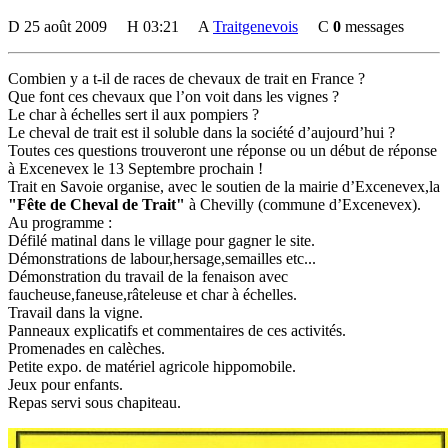
D
25 août 2009
H
03:21
A
Traitgenevois
C
0
messages
Combien y a t-il de races de chevaux de trait en France ?
Que font ces chevaux que l’on voit dans les vignes ?
Le char à échelles sert il aux pompiers ?
Le cheval de trait est il soluble dans la société d’aujourd’hui ?
Toutes ces questions trouveront une réponse ou un début de réponse
à Excenevex le 13 Septembre prochain !
Trait en Savoie organise, avec le soutien de la mairie d’Excenevex,la
"Fête de Cheval de Trait"
à Chevilly (commune d’Excenevex).
Au programme :
Défilé matinal dans le village pour gagner le site.
Démonstrations de labour,hersage,semailles etc...
Démonstration du travail de la fenaison avec
faucheuse,faneuse,râteleuse et char à échelles.
Travail dans la vigne.
Panneaux explicatifs et commentaires de ces activités.
Promenades en calèches.
Petite expo. de matériel agricole hippomobile.
Jeux pour enfants.
Repas servi sous chapiteau.