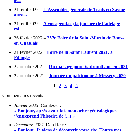
le...
21 avril 2022 –
L’Assemblée générale de Traits en Savoie
aura...
21 avril 2022 –
A vos agendas ; la journée de l’attelage
est...
26 février 2022 –
357e Foire de la Saint-Martin de Bons-
en-Chablais
21 février 2022 –
Foire de la Saint-Laurent 2021, à
Fillinges
22 octobre 2021 –
Un mariage pour Vadrouill’âne en 2021
22 octobre 2021 –
Journée du patrimoine à Messery 2020
1
|
2
|
3
|
4
|
5
Commentaires récents
Janvier 2025,
Comtesse :
« Bonjour, après avoir fais mon arbre généalogique,
j’entreprend l’histoire de (...) »
Décembre 2024,
Dan Hele :
« Bonjour, Je viens de découvrir votre site. Toutes mes