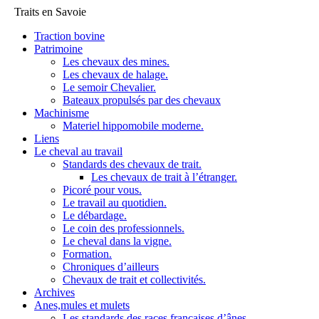
Traits en Savoie
Traction bovine
Patrimoine
Les chevaux des mines.
Les chevaux de halage.
Le semoir Chevalier.
Bateaux propulsés par des chevaux
Machinisme
Materiel hippomobile moderne.
Liens
Le cheval au travail
Standards des chevaux de trait.
Les chevaux de trait à l’étranger.
Picoré pour vous.
Le travail au quotidien.
Le débardage.
Le coin des professionnels.
Le cheval dans la vigne.
Formation.
Chroniques d’ailleurs
Chevaux de trait et collectivités.
Archives
Anes,mules et mulets
Les standards des races françaises d’ânes.