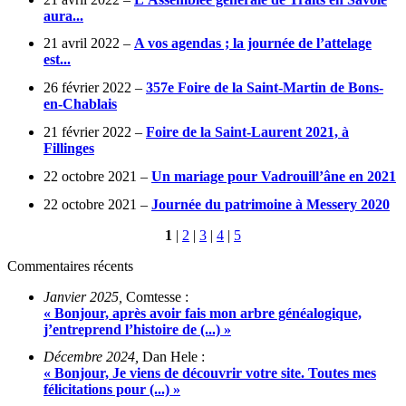
aura...
21 avril 2022 –
A vos agendas ; la journée de l’attelage
est...
26 février 2022 –
357e Foire de la Saint-Martin de Bons-
en-Chablais
21 février 2022 –
Foire de la Saint-Laurent 2021, à
Fillinges
22 octobre 2021 –
Un mariage pour Vadrouill’âne en 2021
22 octobre 2021 –
Journée du patrimoine à Messery 2020
1
|
2
|
3
|
4
|
5
Commentaires récents
Janvier 2025,
Comtesse :
« Bonjour, après avoir fais mon arbre généalogique,
j’entreprend l’histoire de (...) »
Décembre 2024,
Dan Hele :
« Bonjour, Je viens de découvrir votre site. Toutes mes
félicitations pour (...) »