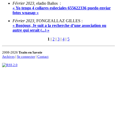
Février 2023,
eladio Baños :
« Yo tengo 4 collares esñeciales 655622336 puedo enviar
fotos wuasap »
Février 2023,
FONGEALLAZ GILLES :
« Bonjour, Je suit a la recherche d’une association ou
autre qui serait (...) »
1
|
2
|
3
|
4
|
5
2008-2026
Traits en Savoie
Archives
|
Se connecter
|
Contact