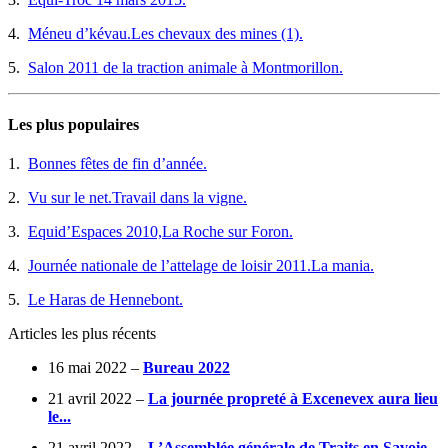
4.
Méneu d’kévau.Les chevaux des mines (1).
5.
Salon 2011 de la traction animale à Montmorillon.
Les plus populaires
1.
Bonnes fêtes de fin d’année.
2.
Vu sur le net.Travail dans la vigne.
3.
Equid’Espaces 2010,La Roche sur Foron.
4.
Journée nationale de l’attelage de loisir 2011.La mania.
5.
Le Haras de Hennebont.
Articles les plus récents
16 mai 2022 –
Bureau 2022
21 avril 2022 –
La journée propreté à Excenevex aura lieu
le...
21 avril 2022 –
L’Assemblée générale de Traits en Savoie