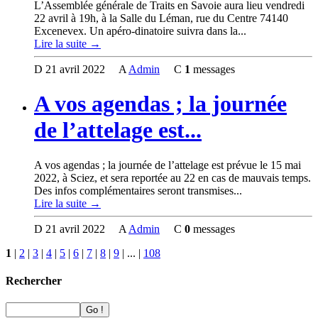
L’Assemblée générale de Traits en Savoie aura lieu vendredi
22 avril à 19h, à la Salle du Léman, rue du Centre 74140
Excenevex. Un apéro-dinatoire suivra dans la...
Lire la suite →
D
21 avril 2022
A
Admin
C
1
messages
A vos agendas ; la journée
de l’attelage est...
A vos agendas ; la journée de l’attelage est prévue le 15 mai
2022, à Sciez, et sera reportée au 22 en cas de mauvais temps.
Des infos complémentaires seront transmises...
Lire la suite →
D
21 avril 2022
A
Admin
C
0
messages
1
|
2
|
3
|
4
|
5
|
6
|
7
|
8
|
9
|
...
|
108
Rechercher