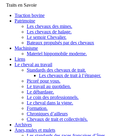
Traits en Savoie
Traction bovine
Patrimoine
Les chevaux des mines.
Les chevaux de halage.
Le semoir Chevalier.
Bateaux propulsés par des chevaux
Machinisme
Materiel hippomobile moderne.
Liens
Le cheval au travail
Standards des chevaux de trait.
Les chevaux de trait à l’étranger.
Picoré pour vous.
Le travail au quotidien.
Le débardage.
Le coin des professionnels.
Le cheval dans la vigne.
Formation.
Chroniques d’ailleurs
Chevaux de trait et collectivités.
Archives
Anes,mules et mulets
Les standards des races françaises d’ânes.