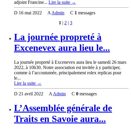
adjoint Francine...
Lire la suite →
D
16 mai 2022
A
Admin
C
1
messages
1
|
2
|
3
La journée propreté à
Excenevex aura lieu le...
La journée propreté à Excenevex aura lieu le samedi 26 mars
2022, à 10h30. Notre association est invitée à y participer,
comme à l’accoutumée, principalement rolex replicas pour
le...
Lire la suite →
D
21 avril 2022
A
Admin
C
0
messages
L’Assemblée générale de
Traits en Savoie aura...