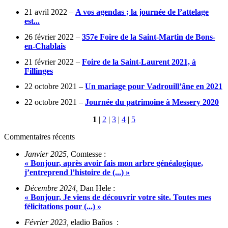
21 avril 2022 –
A vos agendas ; la journée de l’attelage
est...
26 février 2022 –
357e Foire de la Saint-Martin de Bons-
en-Chablais
21 février 2022 –
Foire de la Saint-Laurent 2021, à
Fillinges
22 octobre 2021 –
Un mariage pour Vadrouill’âne en 2021
22 octobre 2021 –
Journée du patrimoine à Messery 2020
1
|
2
|
3
|
4
|
5
Commentaires récents
Janvier 2025,
Comtesse :
« Bonjour, après avoir fais mon arbre généalogique,
j’entreprend l’histoire de (...) »
Décembre 2024,
Dan Hele :
« Bonjour, Je viens de découvrir votre site. Toutes mes
félicitations pour (...) »
Février 2023,
eladio Baños :