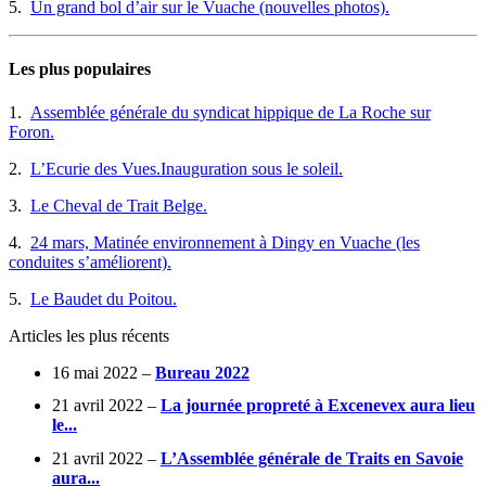
5.
Un grand bol d’air sur le Vuache (nouvelles photos).
Les plus populaires
1.
Assemblée générale du syndicat hippique de La Roche sur
Foron.
2.
L’Ecurie des Vues.Inauguration sous le soleil.
3.
Le Cheval de Trait Belge.
4.
24 mars, Matinée environnement à Dingy en Vuache (les
conduites s’améliorent).
5.
Le Baudet du Poitou.
Articles les plus récents
16 mai 2022 –
Bureau 2022
21 avril 2022 –
La journée propreté à Excenevex aura lieu
le...
21 avril 2022 –
L’Assemblée générale de Traits en Savoie
aura...